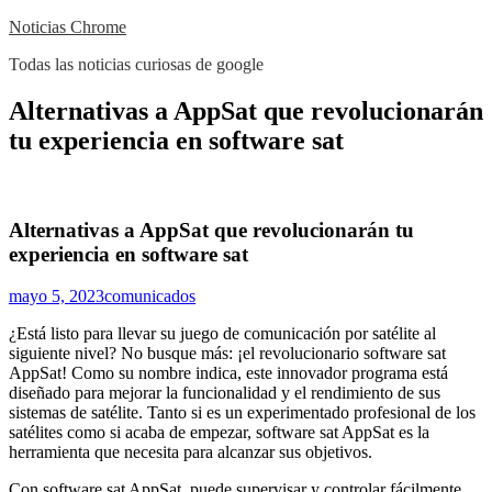
Skip
Noticias Chrome
to
Todas las noticias curiosas de google
content
Close
Alternativas a AppSat que revolucionarán
Menu
tu experiencia en software sat
Alternativas a AppSat que revolucionarán tu
experiencia en software sat
mayo 5, 2023
comunicados
¿Está listo para llevar su juego de comunicación por satélite al
siguiente nivel? No busque más: ¡el revolucionario software sat
AppSat! Como su nombre indica, este innovador programa está
diseñado para mejorar la funcionalidad y el rendimiento de sus
sistemas de satélite. Tanto si es un experimentado profesional de los
satélites como si acaba de empezar, software sat AppSat es la
herramienta que necesita para alcanzar sus objetivos.
Con software sat AppSat, puede supervisar y controlar fácilmente