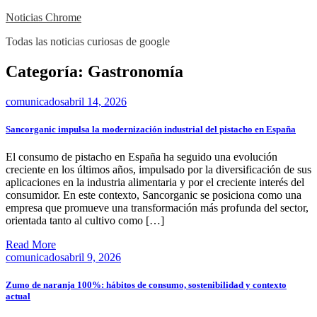
Skip
Noticias Chrome
to
Todas las noticias curiosas de google
content
Close
Categoría:
Gastronomía
Menu
comunicados
abril 14, 2026
Sancorganic impulsa la modernización industrial del pistacho en España
El consumo de pistacho en España ha seguido una evolución
creciente en los últimos años, impulsado por la diversificación de sus
aplicaciones en la industria alimentaria y por el creciente interés del
consumidor. En este contexto, Sancorganic se posiciona como una
empresa que promueve una transformación más profunda del sector,
orientada tanto al cultivo como […]
Read More
comunicados
abril 9, 2026
Zumo de naranja 100%: hábitos de consumo, sostenibilidad y contexto
actual