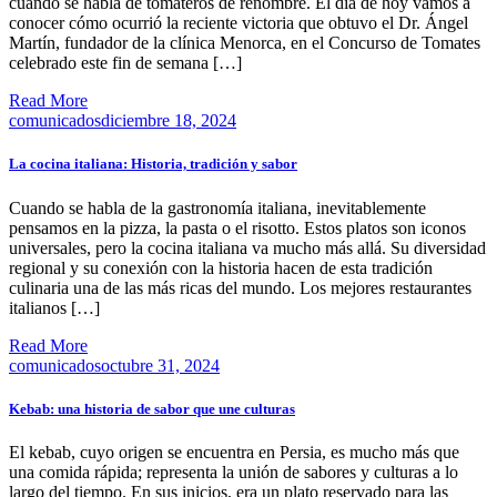
cuando se habla de tomateros de renombre. El día de hoy vamos a
conocer cómo ocurrió la reciente victoria que obtuvo el Dr. Ángel
Martín, fundador de la clínica Menorca, en el Concurso de Tomates
celebrado este fin de semana […]
Read More
comunicados
diciembre 18, 2024
La cocina italiana: Historia, tradición y sabor
Cuando se habla de la gastronomía italiana, inevitablemente
pensamos en la pizza, la pasta o el risotto. Estos platos son iconos
universales, pero la cocina italiana va mucho más allá. Su diversidad
regional y su conexión con la historia hacen de esta tradición
culinaria una de las más ricas del mundo. Los mejores restaurantes
italianos […]
Read More
comunicados
octubre 31, 2024
Kebab: una historia de sabor que une culturas
El kebab, cuyo origen se encuentra en Persia, es mucho más que
una comida rápida; representa la unión de sabores y culturas a lo
largo del tiempo. En sus inicios, era un plato reservado para las