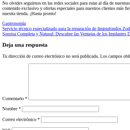
No olvides seguirnos en las redes sociales para estar al día de nuestr
contenido exclusivo y ofertas especiales para nuestros clientes más 
nuestra tienda. ¡Hasta pronto!
Gastronomía
Navegación
Servicio técnico especializado para la reparación de limpiafondos Zo
Sonrisa Completa y Natural: Descubre las Ventajas de los Implantes 
de
entradas
Deja una respuesta
Tu dirección de correo electrónico no será publicada.
Los campos obli
Comentario
*
Nombre
*
Correo electrónico
*