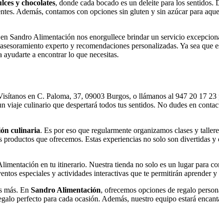
ulces y chocolates
, donde cada bocado es un deleite para los sentidos.
entes. Además, contamos con opciones sin gluten y sin azúcar para aque
 en Sandro Alimentación nos enorgullece brindar un servicio excepciona
 asesoramiento experto y recomendaciones personalizadas. Ya sea que e
 ayudarte a encontrar lo que necesitas.
Visítanos en C. Paloma, 37, 09003 Burgos, o llámanos al 947 20 17 23 p
n viaje culinario que despertará todos tus sentidos. No dudes en conta
ión culinaria
. Es por eso que regularmente organizamos clases y taller
 los productos que ofrecemos. Estas experiencias no solo son divertidas 
Alimentación en tu itinerario. Nuestra tienda no solo es un lugar para 
entos especiales y actividades interactivas que te permitirán aprender y
es más. En
Sandro Alimentación
, ofrecemos opciones de regalo person
egalo perfecto para cada ocasión. Además, nuestro equipo estará encan