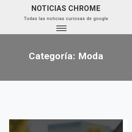
Skip
NOTICIAS CHROME
to
Todas las noticias curiosas de google
content
Close
Menu
Categoría:
Moda
E
NAVEGACIÓN