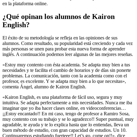
en la plataforma online.
¿Qué opinan los alumnos de Kairon
English?
El éxito de su metodología se refleja en las opiniones de sus
alumnos. Como resultado, su popularidad está creciendo y cada vez
más personas se unen para probar esta nueva forma de aprender
inglés. A continuación podemos leer algunas de las mejores reseñas.
«Estoy muy contento con ésta academia. Se adapta muy bien a tus
necesidades y te facilita el cambio de horarios y de días sin ponerte
problemas. La comunicación, tanto con la academia como con el
profesor, es excelente. Y se adapta muy bien a lo que necesitas»,
comenta Ángel, alumno de Kairon English.
«Kairon English, es una plataforma de fácil uso, segura y muy
intuitiva. Se adapta perfectamente a mis necesidades. Nunca me iba
imaginar que yo iba hacer clases online, en videoconferencias…
¡¡Estoy encantado!! En mi caso, tengo de profesor a Ramiro Sosa,
muy contento con su trabajo y se lo agradezco!! Super puntual, muy
agradable, te ayuda y te lo explica hasta que lo entiendas, lleva un
buen método de estudio, con gran capacidad de estudios. Un 10.
Continuaremos estudiando fuerteee!! Let’s go, come on!!», dice