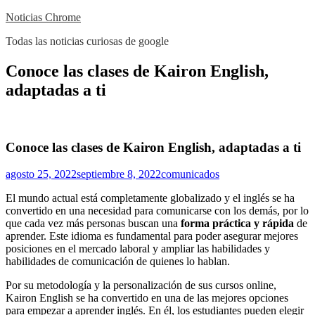
Skip
Noticias Chrome
to
Todas las noticias curiosas de google
content
Close
Conoce las clases de Kairon English,
Menu
adaptadas a ti
Conoce las clases de Kairon English, adaptadas a ti
agosto 25, 2022
septiembre 8, 2022
comunicados
El mundo actual está completamente globalizado y el inglés se ha
convertido en una necesidad para comunicarse con los demás, por lo
que cada vez más personas buscan una
forma práctica y rápida
de
aprender. Este idioma es fundamental para poder asegurar mejores
posiciones en el mercado laboral y ampliar las habilidades y
habilidades de comunicación de quienes lo hablan.
Por su metodología y la personalización de sus cursos online,
Kairon English se ha convertido en una de las mejores opciones
para empezar a aprender inglés. En él, los estudiantes pueden elegir