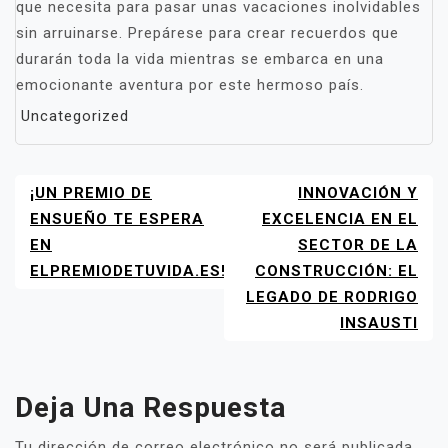
que necesita para pasar unas vacaciones inolvidables
sin arruinarse. Prepárese para crear recuerdos que
durarán toda la vida mientras se embarca en una
emocionante aventura por este hermoso país.
Uncategorized
¡UN PREMIO DE
INNOVACIÓN Y
NAVEGACIÓN
DE
ENSUEÑO TE ESPERA
EXCELENCIA EN EL
ENTRADAS
EN
SECTOR DE LA
ELPREMIODETUVIDA.ES!
CONSTRUCCIÓN: EL
LEGADO DE RODRIGO
INSAUSTI
Deja Una Respuesta
Tu dirección de correo electrónico no será publicada.