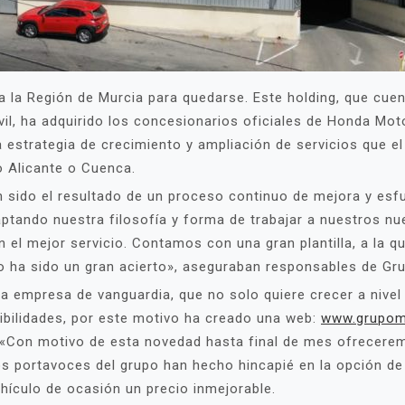
a la Región de Murcia para quedarse. Este holding, que cue
l, ha adquirido los concesionarios oficiales de Honda Moto
 estrategia de crecimiento y ampliación de servicios que e
 Alicante o Cuenca.
sido el resultado de un proceso continuo de mejora y esfu
tando nuestra filosofía y forma de trabajar a nuestros n
n el mejor servicio. Contamos con una gran plantilla, a la
o ha sido un gran acierto», aseguraban responsables de G
na empresa de vanguardia, que no solo quiere crecer a nive
sibilidades, por este motivo ha creado una web:
www.grupom
es. «Con motivo de esta novedad hasta final de mes ofrece
s portavoces del grupo han hecho hincapié en la opción de
hículo de ocasión un precio inmejorable.