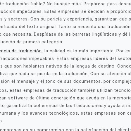
e traducción fiable? No busque más. Prepárese para descu
aducción impecables. Estas empresas se dedican a proporcio
s y sectores. Con su pericia y experiencia, garantizan que
nificado del texto original. Tanto si necesita una traducción
o que necesita. Despídase de las barreras lingüísticas y dé 
ucción de primera categoría.
encia de traducción
, la calidad es lo más importante. Por e
 traducciones impecables. Estas empresas líderes del secto
s que son hablantes nativos de la lengua de destino. Conoc
tiza que nada se pierda en la traducción. Con su atención a
ecisión el mensaje y el tono de sus documentos, por complej
os, estas empresas de traducción también utilizan tecnol
ean software de última generación que ayuda en la memoria 
sto garantiza la coherencia de las traducciones y ayuda a ma
 humana y los avances tecnológicos, estas empresas son c
s.
 empresas es su compromiso con la satisfacción del cliente