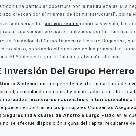
n con una particular cobertura por la naturaleza de sus nego
plazo crezcan por sí mismas de forma estructural”, opina el 
nversión serían los
activos reales
como la vivienda, las inf
empresas que venden productos utilizados por las familias 
ro es fundador del Grupo financiero Herrero Brigantina, qu
 largo plazo, aportando alternativas en las principales com
onal El Suplemento por tu fabulosa atención al cliente.
 Inversión Del Grupo Herrero
 Ahorro Sistemático
que permite invertir en carteras de inv
ilidad, acumulando un capital y dando valor a un ahorro a l
s mercados financieros nacionales e internacionales
a t
se pueden encontrar en las principales Compañías Asegura
s Seguros Individuales de Ahorro a Largo Plazo
en el que
no se efectúe disposición alguna del capital resultante de 