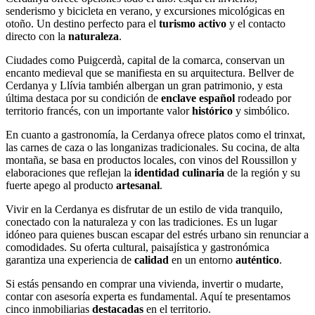
senderismo y bicicleta en verano, y excursiones micológicas en
otoño. Un destino perfecto para el
turismo activo
y el contacto
directo con la
naturaleza
.
Ciudades como Puigcerdà, capital de la comarca, conservan un
encanto medieval que se manifiesta en su arquitectura. Bellver de
Cerdanya y Llívia también albergan un gran patrimonio, y esta
última destaca por su condición de
enclave español
rodeado por
territorio francés, con un importante valor
histórico
y simbólico.
En cuanto a gastronomía, la Cerdanya ofrece platos como el trinxat,
las carnes de caza o las longanizas tradicionales. Su cocina, de alta
montaña, se basa en productos locales, con vinos del Roussillon y
elaboraciones que reflejan la
identidad culinaria
de la región y su
fuerte apego al producto
artesanal
.
Vivir en la Cerdanya es disfrutar de un estilo de vida tranquilo,
conectado con la naturaleza y con las tradiciones. Es un lugar
idóneo para quienes buscan escapar del estrés urbano sin renunciar a
comodidades. Su oferta cultural, paisajística y gastronómica
garantiza una experiencia de
calidad
en un entorno
auténtico
.
Si estás pensando en comprar una vivienda, invertir o mudarte,
contar con asesoría experta es fundamental. Aquí te presentamos
cinco inmobiliarias
destacadas
en el territorio.