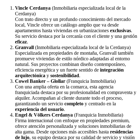
Vincle Cerdanya
(Inmobiliaria especializada local de la
Cerdanya)
Con trato directo y un profundo conocimiento del mercado
local, Vincle ofrece un catálogo amplio que va desde
apartamentos hasta viviendas en urbanizaciones
exclusivas
.
Su servicio destaca por la cercanía con el cliente y una gestión
eficaz
.
Granvall
(Inmobiliaria especializada local de la Cerdanya)
Especializada en propiedades de montaña, Granvall también
promueve viviendas de estilo nórdico adaptadas al entorno
natural. Sus proyectos combinan diseño contemporáneo,
eficiencia energética y un fuerte sentido de
integración
arquitectónica
y
sostenibilidad
.
Cowel Banker – Glollar
(Franquicia Inmobiliaria)
Con una amplia oferta en la comarca, esta agencia
franquiciada destaca por su profesionalidad en compraventa y
alquiler. Acompañan al cliente durante todo el proceso,
garantizando un servicio
completo
y centrado en la
experiencia del usuario
.
Engel & Völkers Cerdanya
(Franquicia Inmobiliaria)
Firma internacional con enfoque en propiedades premium,
ofrece atención personalizada y soluciones inmobiliarias de
alta gama. Desde opciones más accesibles hasta
residencias
de lujo
, su equipo destaca por su calidad de servicio y visión