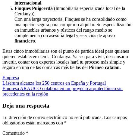
internacional
.
Finques Puigcerdà
(Inmobiliaria especializada local de la
Cerdanya)
Con una larga trayectoria, Finques se ha consolidado como
una opción segura para comprar o alquilar. Su especialización
en inmuebles urbanos y rústicos del rango medio se
complementa con asesoría
legal
y servicios de apoyo
financiero
.
Estas cinco inmobiliarias son el punto de partida ideal para quienes
quieren establecerse en la Cerdanya. Ya sea para vivir, descansar o
invertir, contar con expertos locales hará tu proceso más simple y
seguro en una de las comarcas más bellas del
Pirineo catalán
.
Empresa
Navegación
Láserum alcanza los 250 centros en España y Portugal
Empresa ARAUCO colabora en un proyecto arquitectónico sin
de
precedentes en la región
entradas
Deja una respuesta
Tu dirección de correo electrónico no será publicada.
Los campos
obligatorios están marcados con
*
Comentario
*