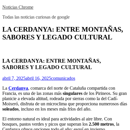
Skip
Noticias Chrome
to
Todas las noticias curiosas de google
content
Close
LA CERDANYA: ENTRE MONTAÑAS,
Menu
SABORES Y LEGADO CULTURAL
LA CERDANYA: ENTRE MONTAÑAS,
SABORES Y LEGADO CULTURAL
abril 7, 2025
abril 16, 2025
comunicados
La
Cerdanya
, comarca del norte de Cataluña compartida con
Francia, es una de las zonas más
singulares
de los Pirineos. Su gran
planicie a elevada altitud, rodeada por sierras como la del Cadí-
Moixeró, disfruta de un microclima que proporciona numerosos días
soleados
, incluso en los meses más fríos del año.
El entorno natural es ideal para actividades al aire libre. Con
bosques, pastos verdes y picos que superan los
2.500 metros
, la
Cerdanya ofrece opciones todo el año: esquí en invierno,