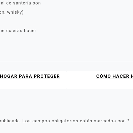
ual de santería son
on, whisky)
que quieras hacer
 HOGAR PARA PROTEGER
CÓMO HACER H
publicada.
Los campos obligatorios están marcados con
*