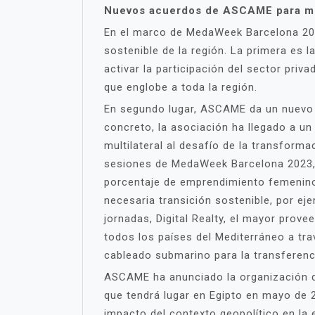
Nuevos acuerdos de ASCAME para mej
En el marco de MedaWeek Barcelona 2023
sostenible de la región. La primera es l
activar la participación del sector priv
que englobe a toda la región.
En segundo lugar, ASCAME da un nuevo p
concreto, la asociación ha llegado a u
multilateral al desafío de la transform
sesiones de MedaWeek Barcelona 2023, u
porcentaje de emprendimiento femenino e
necesaria transición sostenible, por ej
jornadas, Digital Realty, el mayor prov
todos los países del Mediterráneo a tra
cableado submarino para la transferenc
ASCAME ha anunciado la organización d
que tendrá lugar en Egipto en mayo de 
impacto del contexto geopolítico en la