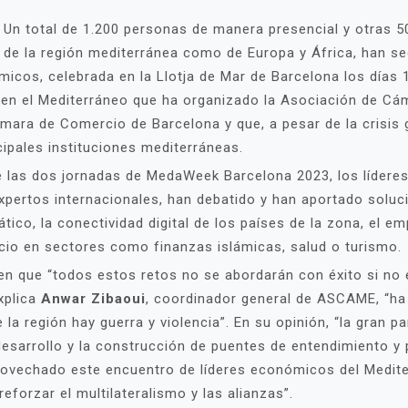
. Un total de 1.200 personas de manera presencial y otras 
de la región mediterránea como de Europa y África, han se
cos, celebrada en la Llotja de Mar de Barcelona los días 1
en el Mediterráneo que ha organizado la Asociación de Cám
ra de Comercio de Barcelona y que, a pesar de la crisis ge
cipales instituciones mediterráneas.
e las dos jornadas de MedaWeek Barcelona 2023, los líderes
xpertos internacionales, han debatido y han aportado soluc
ico, la conectividad digital de los países de la zona, el e
cio en sectores como finanzas islámicas, salud o turismo.
en que “todos estos retos no se abordarán con éxito si no 
xplica
Anwar Zibaoui
, coordinador general de ASCAME, “ha 
 región hay guerra y violencia”. En su opinión, “la gran p
desarrollo y la construcción de puentes de entendimiento y p
rovechado este encuentro de líderes económicos del Medit
forzar el multilateralismo y las alianzas”.