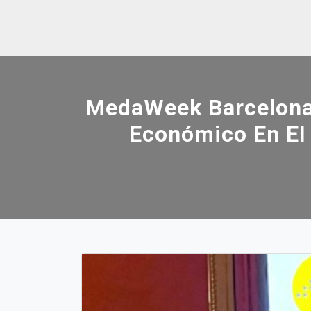
Skip
to
content
MedaWeek Barcelona 
Económico En El 