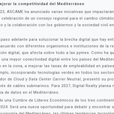
orar la competitividad del Mediterráneo
, ASCAME ha anunciado varias iniciativas que impactarán e
a celebración de un consejo regional para el cambio climáti
ado y la colaboración con los gobiernos y la sociedad civil e
aso adelante para solucionar la brecha digital que hay en
n acuerdo con diferentes organismos e instituciones de la 
ación digital, que afecta sobre todo a las pymes. Como ha q
na mayor conectividad digital entre los países del Mediter
n la zona, a mejorar las tasas de empleabilidad en países 
emplo, incorporando tecnologías verdes en todos los sector
eedor de
Cloud
y
Data Center Carrier Neutral
, presentó su pro
vés de cables submarinos. Para 2027, Digital Realty planea m
ia de datos en el Mediterráneo.
e una Cumbre de Líderes Económicos de los tres continente
2024. Será una nueva oportunidad para debatir y encontrar
 economía del Mediterráneo, las últimas tendencias tecnol