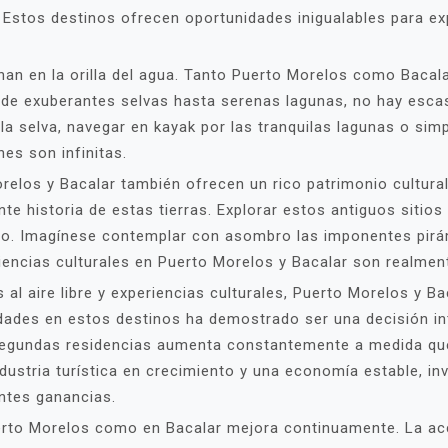
 Estos destinos ofrecen oportunidades inigualables para ex
minan en la orilla del agua. Tanto Puerto Morelos como Baca
sde exuberantes selvas hasta serenas lagunas, no hay esca
la selva, navegar en kayak por las tranquilas lagunas o sim
nes son infinitas.
relos y Bacalar también ofrecen un rico patrimonio cultural
e historia de estas tierras. Explorar estos antiguos sitios
o. Imagínese contemplar con asombro las imponentes pirámi
iencias culturales en Puerto Morelos y Bacalar son realmen
al aire libre y experiencias culturales, Puerto Morelos y 
iedades en estos destinos ha demostrado ser una decisión i
segundas residencias aumenta constantemente a medida qu
dustria turística en crecimiento y una economía estable, inv
ntes ganancias.
erto Morelos como en Bacalar mejora continuamente. La acc