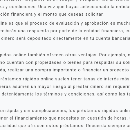
es y condiciones. Una vez que hayas seleccionado la entida
ción financiera y el monto que deseas solicitar.
line es que el proceso de evaluación y aprobación es much
ecibirás una respuesta por parte de la entidad financiera, in
l dinero será depositado directamente en tu cuenta bancari
idos online también ofrecen otras ventajas. Por ejemplo, no
o cuentan con propiedades o bienes para respaldar su solic
uda, realizar una compra importante o financiar un proyecto
préstamos rápidos online suelen tener tasas de interés más 
ieras asumen un mayor riesgo al prestar dinero sin requerir
r detenidamente los términos y condiciones, así como las t
ma rápida y sin complicaciones, los préstamos rápidos onl
tener el financiamiento que necesitas en cuestión de horas. 
acilidad que ofrecen estos préstamos. Recuerda siempre an