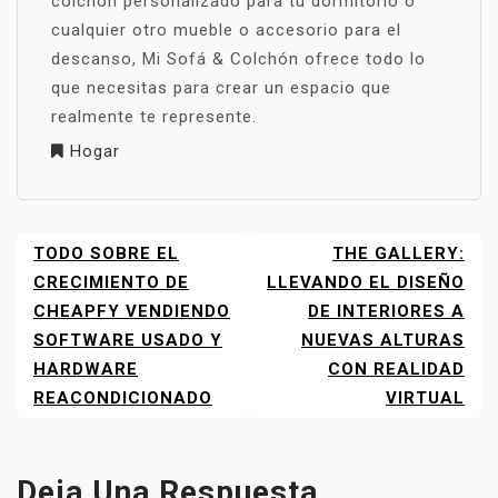
colchón personalizado para tu dormitorio o
cualquier otro mueble o accesorio para el
descanso, Mi Sofá & Colchón ofrece todo lo
que necesitas para crear un espacio que
realmente te represente.
Hogar
TODO SOBRE EL
THE GALLERY:
NAVEGACIÓN
DE
CRECIMIENTO DE
LLEVANDO EL DISEÑO
ENTRADAS
CHEAPFY VENDIENDO
DE INTERIORES A
SOFTWARE USADO Y
NUEVAS ALTURAS
HARDWARE
CON REALIDAD
REACONDICIONADO
VIRTUAL
Deja Una Respuesta