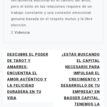
herramienta adicional en el camino del amor,
pero el éxito en las relaciones requiere de un
trabajo constante y una conexión emocional
genuina basada en el respeto mutuo y la libre
elección.
Videncia
DESCUBRE EL PODER
¿ESTÁS BUSCANDO
NAVEGACIÓN
DE
DE TAROT Y
EL CAPITAL
ENTRADAS
AMARRES:
NECESARIO PARA
ENCUENTRA EL
IMPULSAR EL
AMOR AUTÉNTICO Y
CRECIMIENTO Y
LA FELICIDAD
DESARROLLO DE TU
DURADERA EN TU
EMPRESA? EN
VIDA
BAGGER CAPITAL,
TENEMOS LA