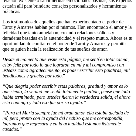
relación existente o sanar heridas emocionales pasadas, sus expertos
estarán allí para brindarte consejos personalizados y herramientas
prácticas.
Los testimonios de aquellos que han experimentado el poder de
Tarot y Amarres hablan por sí mismos. Han encontrado el amor y la
felicidad que tanto anhelaban, creando relaciones sólidas y
duraderas basadas en la autenticidad y el respeto mutuo. Ahora es tu
oportunidad de confiar en el poder de Tarot y Amarres y permitir
que te guíen hacia la realización de tus sueños de amor.
Desde el momento que visite esta página, me sentí en total calma,
estoy feliz por todo lo que lograron en mí y mi compromiso con
ustedes como agradecimiento, es poder escribir esto palabras, mil
bendiciones y gracias por todo
.”
“Que alegría poder escribir estas palabras, gratitud y amor es lo
que siento, la verdad me sentía totalmente perdida, pensé que todo
había terminado, pero ustedes fueron la verdadera salida, el ahora
esta conmigo y todo eso fue por su ayuda.”
“Para mi Maria siempre fue mi gran amor, ella estaba alejada de
mí, pero pronto con la ayuda del hechizo que me correspondía,
logramos que regresara y en la actualidad estamos felizmente
casados.”​