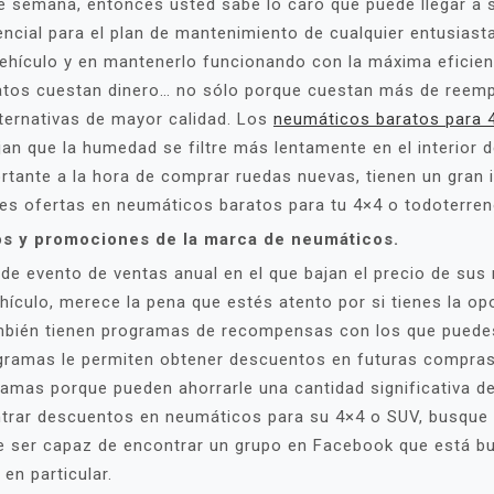
 de semana, entonces usted sabe lo caro que puede llegar a
ncial para el plan de mantenimiento de cualquier entusias
vehículo y en mantenerlo funcionando con la máxima eficie
atos cuestan dinero… no sólo porque cuestan más de reempl
ternativas de mayor calidad. Los
neumáticos baratos para 
an que la humedad se filtre más lentamente en el interior
rtante a la hora de comprar ruedas nuevas, tienen un gran 
res ofertas en neumáticos baratos para tu 4×4 o todoterren
os y promociones de la marca de neumáticos.
 de evento de ventas anual en el que bajan el precio de su
hículo, merece la pena que estés atento por si tienes la o
mbién tienen programas de recompensas con los que puede
rogramas le permiten obtener descuentos en futuras compr
amas porque pueden ahorrarle una cantidad significativa d
ntrar descuentos en neumáticos para su 4×4 o SUV, busque 
e ser capaz de encontrar un grupo en Facebook que está 
n particular.