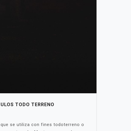
CULOS TODO TERRENO
ue se utiliza con fines todoterreno o