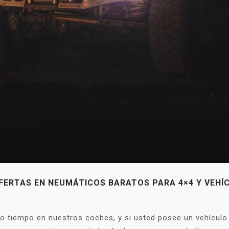
FERTAS EN NEUMÁTICOS BARATOS PARA 4×4 Y VEHÍ
tiempo en nuestros coches, y si usted posee un vehículo q