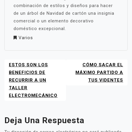
combinación de estilos y diseños para hacer
de un árbol de Navidad de cartón una insignia
comercial o un elemento decorativo
doméstico excepcional.
Varios
ESTOS SON LOS
CÓMO SACAR EL
NAVEGACIÓN
DE
BENEFICIOS DE
MÁXIMO PARTIDO A
ENTRADAS
RECURRIR A UN
TUS VIDENTES
TALLER
ELECTROMECÁNICO
Deja Una Respuesta
Tu dirección de correo electrónico no será publicada.