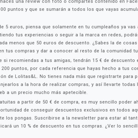
si haces una review con foto o compartes contenido en Fac
100 puntos y que se sumarán a todos los que vayas acumula
 5 euros, piensa que solamente en tu cumpleaños ya vas a 
ndo tus experiencias o seguir a la marca en redes, podrás
nada menos que 50 euros de descuento. ¿Sabes la de cosas
 en tus compras y dar a conocer al resto de la comunidad tu
ue si recomiendas a tus amigas, tendrán 15 € de descuento 
, 200 puntos, por cada referencia que hayas hecho a tus con
ión de Lolitas&L. No tienes nada más que registrarte para 
jearlos a la hora de realizar compras, y así llevarte toda
web a un precio mucho más apetecible.
tuitas a partir de 50 € de compra, es muy sencillo poder a
ortunidad de conseguir descuentos exclusivos en todos aqu
e los pongas. Suscribirse a la newsletter para estar al tan
icará un 10 % de descuento en tus compras. ¿Ver lo senci